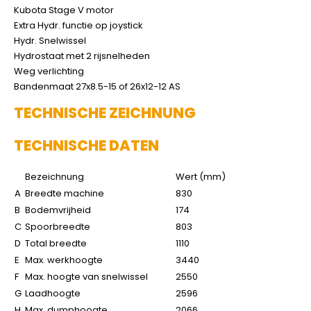
Kubota Stage V motor
Extra Hydr. functie op joystick
Hydr. Snelwissel
Hydrostaat met 2 rijsnelheden
Weg verlichting
Bandenmaat 27x8.5-15 of 26x12-12 AS
TECHNISCHE ZEICHNUNG
TECHNISCHE DATEN
Bezeichnung
Wert (mm)
A
Breedte machine
830
B
Bodemvrijheid
174
C
Spoorbreedte
803
D
Total breedte
1110
E
Max. werkhoogte
3440
F
Max. hoogte van snelwissel
2550
G
Laadhoogte
2596
H
Max. dumphoogte
2066