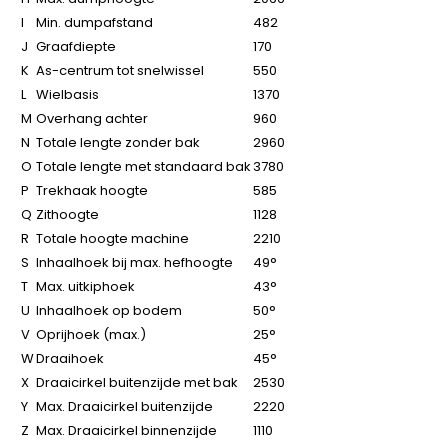
I
Min. dumpafstand
482
J
Graafdiepte
170
K
As-centrum tot snelwissel
550
L
Wielbasis
1370
M
Overhang achter
960
N
Totale lengte zonder bak
2960
O
Totale lengte met standaard bak
3780
P
Trekhaak hoogte
585
Q
Zithoogte
1128
R
Totale hoogte machine
2210
S
Inhaalhoek bij max. hefhoogte
49°
T
Max. uitkiphoek
43°
U
Inhaalhoek op bodem
50°
V
Oprijhoek (max.)
25°
W
Draaihoek
45°
X
Draaicirkel buitenzijde met bak
2530
Y
Max. Draaicirkel buitenzijde
2220
Z
Max. Draaicirkel binnenzijde
1110