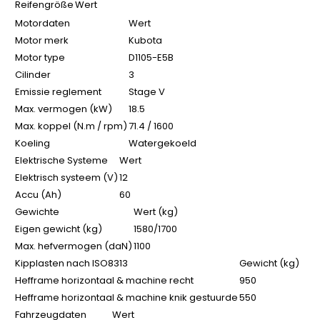
Reifengröße
Wert
Motordaten
Wert
Motor merk
Kubota
Motor type
D1105-E5B
Cilinder
3
Emissie reglement
Stage V
Max. vermogen (kW)
18.5
Max. koppel (N.m / rpm)
71.4 / 1600
Koeling
Watergekoeld
Elektrische Systeme
Wert
Elektrisch systeem (V)
12
Accu (Ah)
60
Gewichte
Wert (kg)
Eigen gewicht (kg)
1580/1700
Max. hefvermogen (daN)
1100
Kipplasten nach ISO8313
Gewicht (kg)
Hefframe horizontaal & machine recht
950
Hefframe horizontaal & machine knik gestuurde
550
Fahrzeugdaten
Wert