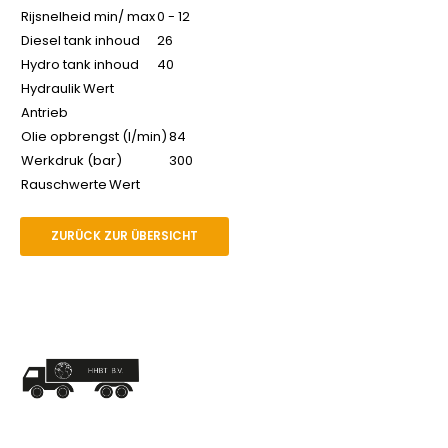
Rijsnelheid min/ max
0 - 12
Diesel tank inhoud
26
Hydro tank inhoud
40
Hydraulik
Wert
Antrieb
Olie opbrengst (l/min)
84
Werkdruk (bar)
300
Rauschwerte
Wert
ZURÜCK ZUR ÜBERSICHT